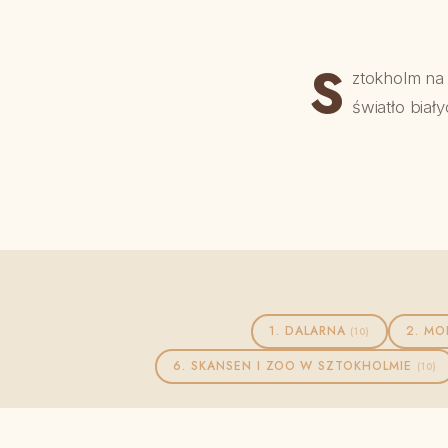
S
ztokholm na 
światło biał
1. DALARNA
2. M
(10)
6. SKANSEN I ZOO W SZTOKHOLMIE
(10)