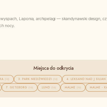
wyspach, Laponia, archipelagi — skandynawski design, czy
ych nocy.
Miejsca do odkrycia
ORA
3. PARK NIEDŹWIEDZI
4. LEKSAND NAD J SILIAN
(10)
(10)
7. GETEBORG
LUND
MALME
MALME - 
(10)
(10)
(10)