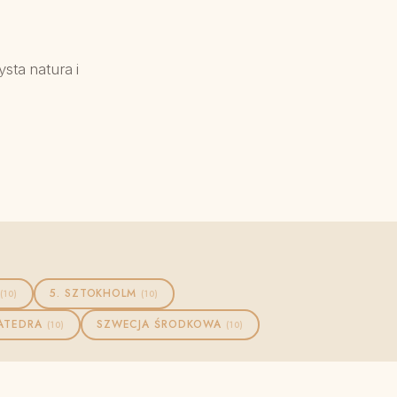
sta natura i
5. SZTOKHOLM
(10)
(10)
KATEDRA
SZWECJA ŚRODKOWA
(10)
(10)